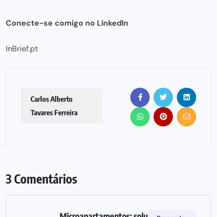
Conecte-se comigo no
LinkedIn
InBrief.pt
Carlos Alberto
Tavares Ferreira
3 Comentários
Microapartamentos: solução para