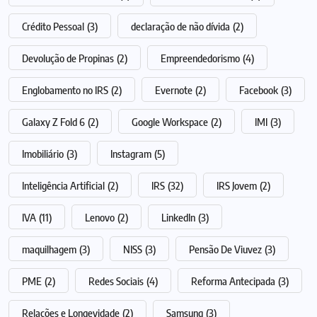
Crédito Pessoal
(3)
declaração de não dívida
(2)
Devolução de Propinas
(2)
Empreendedorismo
(4)
Englobamento no IRS
(2)
Evernote
(2)
Facebook
(3)
Galaxy Z Fold 6
(2)
Google Workspace
(2)
IMI
(3)
Imobiliário
(3)
Instagram
(5)
Inteligência Artificial
(2)
IRS
(32)
IRS Jovem
(2)
IVA
(11)
Lenovo
(2)
LinkedIn
(3)
maquilhagem
(3)
NISS
(3)
Pensão De Viuvez
(3)
PME
(2)
Redes Sociais
(4)
Reforma Antecipada
(3)
Relações e Longevidade
(2)
Samsung
(3)