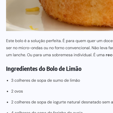
Este bolo é a solução perfeita. É para quem quer um doc
ser no micro-ondas ou no forno convencional. Não leva
fa
um lanche. Ou
para uma
sobremesa individual. É uma
rec
Ingredientes do Bolo de Limão
3 colheres de sopa de sumo de limão
2 ovos
2 colheres de sopa de iogurte natural desnatado sem 
4 colheres de sopa de farinha de aveia