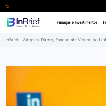
Finanças & Investimentos
F
InBrief - Simples, Direto, Essencial
Vídeos no Lin
>