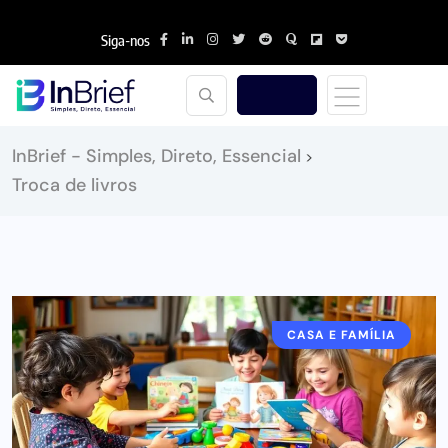
Siga-nos
InBrief - Simples, Direto, Essencial
>
Troca de livros
CASA E FAMÍLIA