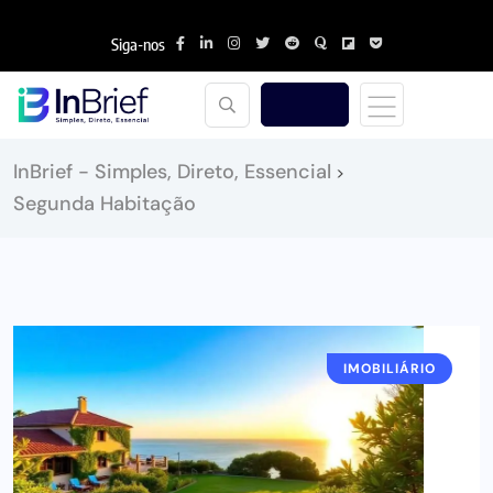
Siga-nos
InBrief - Simples, Direto, Essencial
>
Segunda Habitação
IMOBILIÁRIO