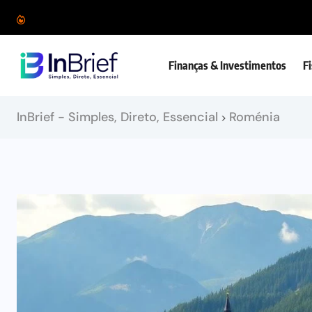
Finanças & Investimentos
F
InBrief - Simples, Direto, Essencial
Roménia
>