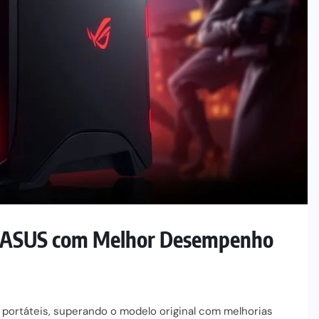
da ASUS com Melhor Desempenho
portáteis, superando o modelo original com melhorias