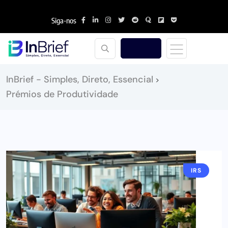
Siga-nos
InBrief - Simples, Direto, Essencial
>
Prémios de Produtividade
IRS