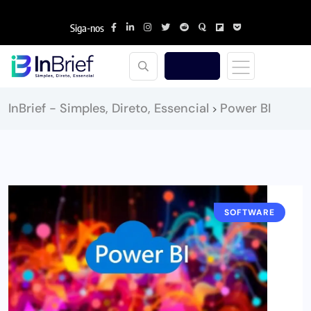
Siga-nos
InBrief - Simples, Direto, Essencial
Power BI
>
SOFTWARE