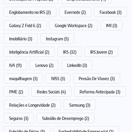
Englobamento no IRS
(2)
Evernote
(2)
Facebook
(3)
Galaxy Z Fold 6
(2)
Google Workspace
(2)
IMI
(3)
Imobiliário
(3)
Instagram
(5)
Inteligência Artificial
(2)
IRS
(32)
IRS Jovem
(2)
IVA
(11)
Lenovo
(2)
LinkedIn
(3)
maquilhagem
(3)
NISS
(3)
Pensão De Viuvez
(3)
PME
(2)
Redes Sociais
(4)
Reforma Antecipada
(3)
Relações e Longevidade
(2)
Samsung
(3)
Seguros
(3)
Subsídio de Desemprego
(2)
Subsídio de Férias
(3)
Sustentabilidade Empresarial
(2)