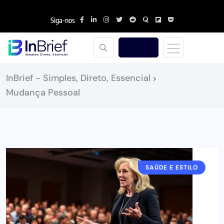
Siga-nos
InBrief - Simples, Direto, Essencial
>
Mudança Pessoal
SAÚDE E ESTILO