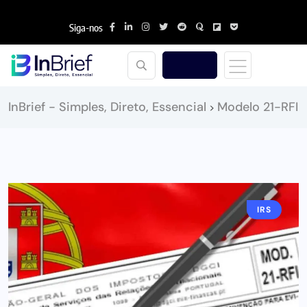
Siga-nos
InBrief - Simples, Direto, Essencial
Modelo 21-RFI
>
IRS