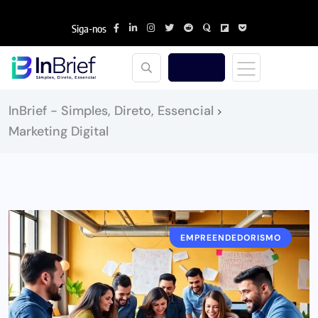
Siga-nos
InBrief - Simples, Direto, Essencial
>
Marketing Digital
EMPREENDEDORISMO