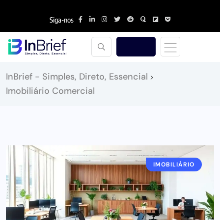
Siga-nos
InBrief - Simples, Direto, Essencial
>
Imobiliário Comercial
IMOBILIÁRIO