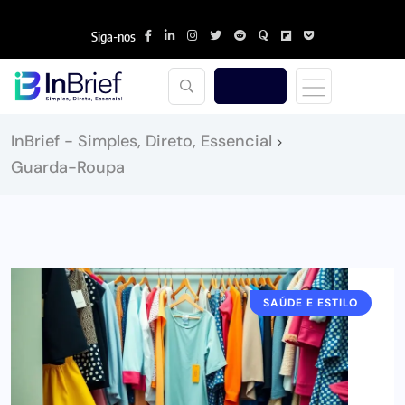
Siga-nos
InBrief - Simples, Direto, Essencial
>
Guarda-Roupa
SAÚDE E ESTILO