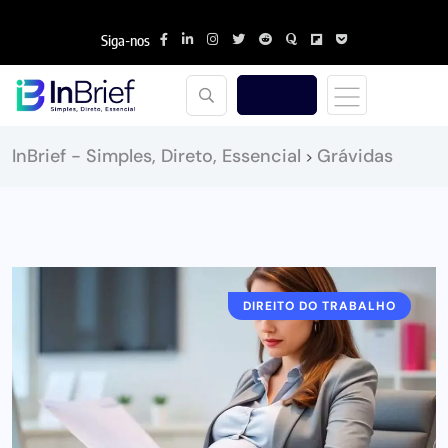
Siga-nos
InBrief - Simples, Direto, Essencial
Grávidas
>
DIREITO DO TRABALHO