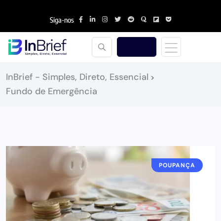
Siga-nos
InBrief - Simples, Direto, Essencial
>
Fundo de Emergência
POUPANÇA