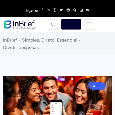
Siga-nos
InBrief - Simples, Direto, Essencial
>
Dividir despesas
APPS