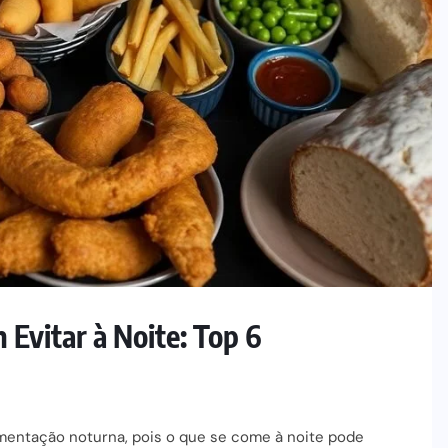
Evitar à Noite: Top 6
entação noturna, pois o que se come à noite pode