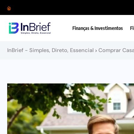
Finanças & Investimentos
F
InBrief - Simples, Direto, Essencial
Comprar Cas
>