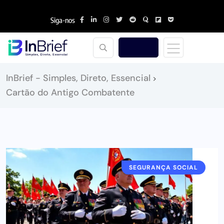
Siga-nos
InBrief - Simples, Direto, Essencial
>
Cartão do Antigo Combatente
SEGURANÇA SOCIAL