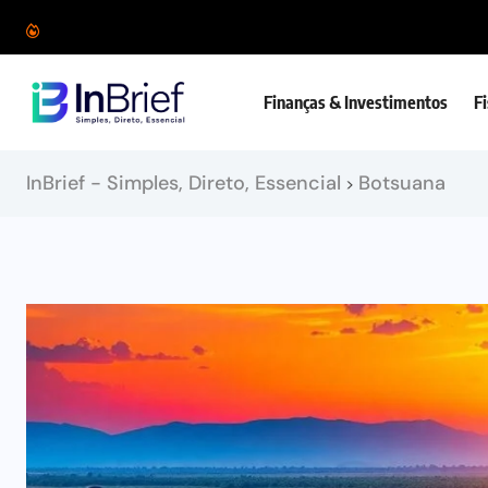
Finanças & Investimentos
F
InBrief - Simples, Direto, Essencial
Botsuana
>