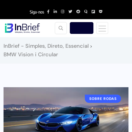
Siga-nos
InBrief - Simples, Direto, Essencial
>
BMW Vision i Circular
SOBRE RODAS