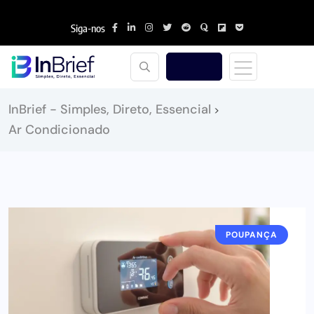
Siga-nos
InBrief - Simples, Direto, Essencial
>
Ar Condicionado
POUPANÇA