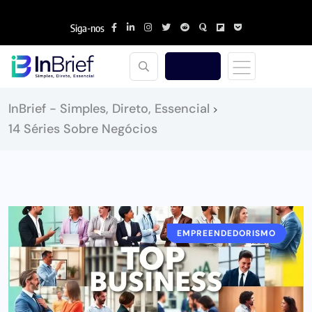
Siga-nos
InBrief - Simples, Direto, Essencial
>
14 Séries Sobre Negócios
EMPREENDEDORISMO